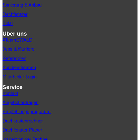
Sanierung & Anbau
Dachfenster
Solar
Über uns
#TeamEWALD
Jobs & Karriere
Referenzen
Kundenstimmen
Mitarbeiter-Login
Service
Kontakt
Angebot anfragen
Empfehlungsprogramm
Dachkostenrechner
Dachfenster-Planer
Inspektion per Drohne