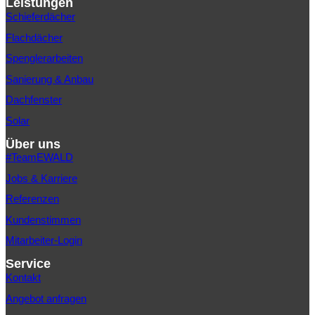
Leistungen
Schieferdächer
Flachdächer
Spenglerarbeiten
Sanierung & Anbau
Dachfenster
Solar
Über uns
#TeamEWALD
Jobs & Karriere
Referenzen
Kundenstimmen
Mitarbeiter-Login
Service
Kontakt
Angebot anfragen